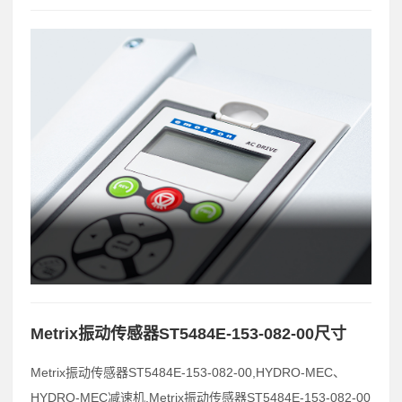
Metrix振动传感器ST5484E-153-082-00尺寸
Metrix振动传感器ST5484E-153-082-00,HYDRO-MEC、
HYDRO-MEC减速机,Metrix振动传感器ST5484E-153-082-00