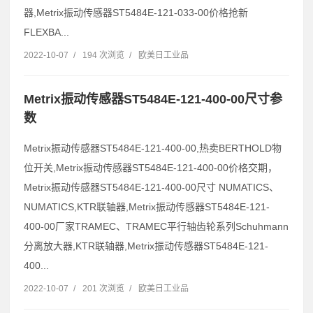
器,Metrix振动传感器ST5484E-121-033-00价格抢新
FLEXBA...
2022-10-07
/
194 次浏览
/
欧美日工业品
Metrix振动传感器ST5484E-121-400-00尺寸参
数
Metrix振动传感器ST5484E-121-400-00,热卖BERTHOLD物
位开关,Metrix振动传感器ST5484E-121-400-00价格交期，
Metrix振动传感器ST5484E-121-400-00尺寸 NUMATICS、
NUMATICS,KTR联轴器,Metrix振动传感器ST5484E-121-
400-00厂家TRAMEC、TRAMEC平行轴齿轮系列Schuhmann
分离放大器,KTR联轴器,Metrix振动传感器ST5484E-121-
400...
2022-10-07
/
201 次浏览
/
欧美日工业品