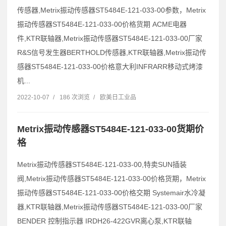
传感器,Metrix振动传感器ST5484E-121-033-00参数，Metrix
振动传感器ST5484E-121-033-00价格货期 ACME电器
件,KTR联轴器,Metrix振动传感器ST5484E-121-033-00厂家
R&S信号发生器BERTHOLD传感器,KTR联轴器,Metrix振动传
感器ST5484E-121-033-00价格意大利INFRARR移动式烤漆
机...
2022-10-07
/
186 次浏览
/
欧美日工业品
Metrix振动传感器ST5484E-121-033-00货期价
格
Metrix振动传感器ST5484E-121-033-00,特卖SUN插装
阀,Metrix振动传感器ST5484E-121-033-00价格货期，Metrix
振动传感器ST5484E-121-033-00价格交期 Systemair水冷凝
器,KTR联轴器,Metrix振动传感器ST5484E-121-033-00厂家
BENDER 控制指示器 IRDH26-422GVR离心泵,KTR联轴