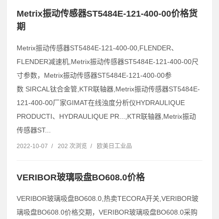
Metrix振动传感器ST5484E-121-400-00价格货
期
Metrix振动传感器ST5484E-121-400-00,FLENDER、
FLENDER减速机,Metrix振动传感器ST5484E-121-400-00尺
寸参数，Metrix振动传感器ST5484E-121-400-00参
数 SIRCAL钛合金管,KTR联轴器,Metrix振动传感器ST5484E-
121-400-00厂家GIMAT在线浊度分析仪HYDRAULIQUE
PRODUCTI、HYDRAULIQUE PR...,KTR联轴器,Metrix振动
传感器ST...
2022-10-07
/
202 次浏览
/
欧美日工业品
VERIBOR玻璃吸盘BO608.0价格
VERIBOR玻璃吸盘BO608.0,热卖TECORA开关,VERIBOR玻
璃吸盘BO608.0价格交期，VERIBOR玻璃吸盘BO608.0采购