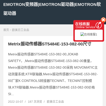
EMOTRON变频器|EMOTRON驱动器|EMOTRON软
驱动器
展开菜单
首页
>
欧美日工业品
Metrix振动传感器ST5484E-153-082-00尺寸
Metrix振动传感器ST5484E-153-082-00,JOKAB
SAFETY，,Metrix振动传感器ST5484E-153-082-00重量，
Metrix振动传感器ST5484E-153-082-00采购 MOVOMATIC主
动测量系统,KTR联轴器,Metrix振动传感器ST5484E-153-082-
00厂家K CONTROLS转接器TECNINT、TECNINT控制模
块,KTR联轴器,Metrix振动传感器ST5484E-153-082-00价格
SI...
2022-10-07
/
187 次浏览
/
欧美日工业品