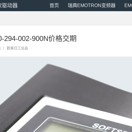
N软驱动器
首页
瑞典EMOTRON变频器
E
00-294-002-900N价格交期
览
/
欧美日工业品