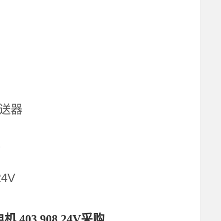
变送器
缸
24V
机 403.908 24V采购