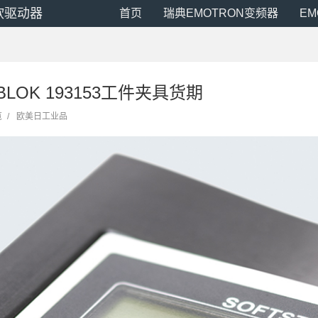
N软驱动器
首页
瑞典EMOTRON变频器
E
BLOK 193153工件夹具货期
览
/
欧美日工业品