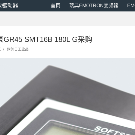
N软驱动器
首页
瑞典EMOTRON变频器
E
泵GR45 SMT16B 180L G采购
览
/
欧美日工业品