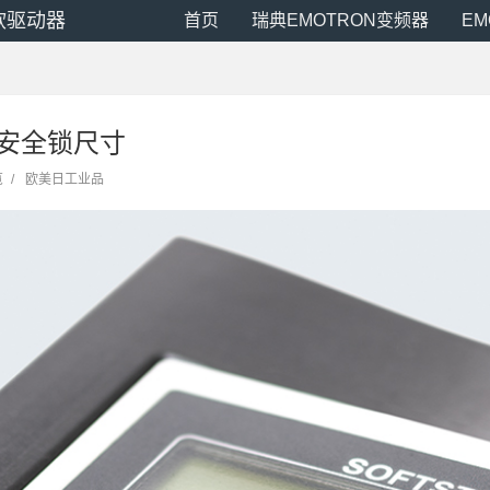
N软驱动器
首页
瑞典EMOTRON变频器
E
ss安全锁尺寸
览
/
欧美日工业品